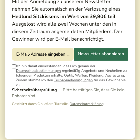
Mit der Anmeldung zu unserem Newsletter
nehmen Sie automatisch an der Verlosung eines
Hedlund Sitzkissens im Wert von 39,90€ teil
.
Ausgelost wird alle zwei Wochen unter den in
diesem Zeitraum angemeldeten Mitgliedern. Der
Gewinner wird per E-Mail benachrichtigt.
Newsletter abonnieren
Ich bin damit einverstanden, dass ich gemäß der
Datenschutzbestimmungen
regelmäßig Angebote und Neuheiten zu
folgenden Produkten erhalte: Optik, Waffen, Kleidung, Ausrüstung.
Zudem stimme ich den
Teilnahmebedingungen
für das Gewinnspiel
zu.
207,00 €*
Sicherheitsüberprüfung
— Bitte bestätigen Sie, dass Sie kein
230,00 €*
(10,00% gespart)
Roboter sind.
Preise inkl. MwSt. zzgl. Versandkosten
Geschützt durch Cloudflare Turnstile.
Datenschutzerklärung
Noch keine Bewertungen · Erste Bewertung
schreiben
Versandfertig in 5 Tagen, Lieferzeit 3-5 Tage