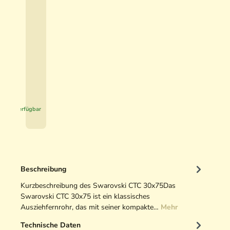
A
c
t
5
i
,
v
9
e
0
H
u
€
n
*
t
Sofort verfügbar
i
n
g
O
p
Beschreibung
t
i
Kurzbeschreibung des Swarovski CTC 30x75Das
k
Swarovski CTC 30x75 ist ein klassisches
r
Ausziehfernrohr, das mit seiner kompakte…
Mehr
e
Technische Daten