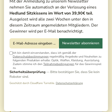
Mit der Anmeldung zu unserem Newsletter
nehmen Sie automatisch an der Verlosung eines
Hedlund Sitzkissens im Wert von 39,90€ teil
.
Ausgelost wird alle zwei Wochen unter den in
diesem Zeitraum angemeldeten Mitgliedern. Der
Gewinner wird per E-Mail benachrichtigt.
Newsletter abonnieren
Ich bin damit einverstanden, dass ich gemäß der
Datenschutzbestimmungen
regelmäßig Angebote und Neuheiten zu
folgenden Produkten erhalte: Optik, Waffen, Kleidung, Ausrüstung.
Zudem stimme ich den
Teilnahmebedingungen
für das Gewinnspiel
zu.
1.440,00 €*
Sicherheitsüberprüfung
— Bitte bestätigen Sie, dass Sie kein
Roboter sind.
1.600,00 €*
(10,00% gespart)
Geschützt durch Cloudflare Turnstile.
Datenschutzerklärung
Preise inkl. MwSt. zzgl. Versandkosten
Noch keine Bewertungen · Erste Bewertung
schreiben