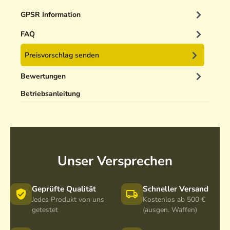
i
n
GPSR Information
i
g
FAQ
e
Preisvorschlag senden
r
5
Bewertungen
0
m
Betriebsanleitung
l
Unser Versprechen
Geprüfte Qualität
Schneller Versand
Jedes Produkt von uns
Kostenlos ab 500 €
getestet
(ausgen. Waffen)