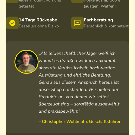
f
c
Jedes Produkt von uns
Kostenlos ab 500 €
s
-
getestet
a
(ausgen. Waffen)
h
y
4
c
O
s
5
h
k
14 Tage Rückgabe
Fachberatung
t
x
Bestellen ohne Risiko
O
Persönlich & kompetent
u
e
6
k
l
m
5
u
a
l
r
a
„Als leidenschaftlicher Jäger weiß ich,
r
worauf es draußen wirklich ankommt:
absolute Verlässlichkeit, hochwertige
Ausrüstung und ehrliche Beratung.
Genau aus diesem Anspruch heraus ist
unser Shop entstanden. Wir bieten nur
Produkte an, von denen wir selbst
überzeugt sind – sorgfältig ausgewählt
und praxisbewährt."
– Christopher Wohlmuth, Geschäftsführer