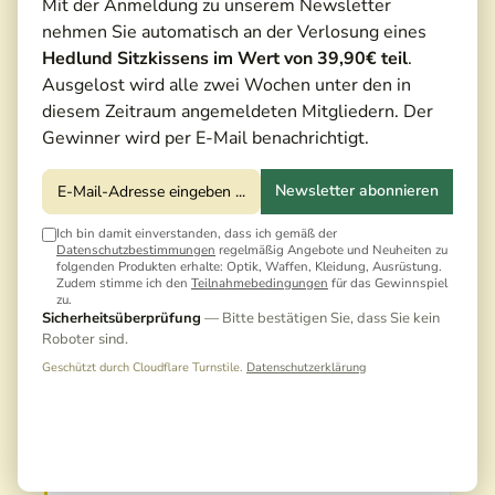
Mit der Anmeldung zu unserem Newsletter
nehmen Sie automatisch an der Verlosung eines
Hedlund Sitzkissens im Wert von 39,90€ teil
.
Ausgelost wird alle zwei Wochen unter den in
diesem Zeitraum angemeldeten Mitgliedern. Der
Gewinner wird per E-Mail benachrichtigt.
Newsletter abonnieren
Ich bin damit einverstanden, dass ich gemäß der
Datenschutzbestimmungen
regelmäßig Angebote und Neuheiten zu
folgenden Produkten erhalte: Optik, Waffen, Kleidung, Ausrüstung.
Zudem stimme ich den
Teilnahmebedingungen
für das Gewinnspiel
zu.
2.952,00 €*
Sicherheitsüberprüfung
— Bitte bestätigen Sie, dass Sie kein
Roboter sind.
3.280,00 €*
(10,00% gespart)
Geschützt durch Cloudflare Turnstile.
Datenschutzerklärung
Preise inkl. MwSt. zzgl. Versandkosten
Noch keine Bewertungen · Erste Bewertung
schreiben