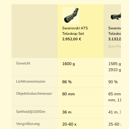
a
i
p
t
v
f
i
S
v
t
S
a
Swarovski ATS
Swarovski 
t
t
Teleskop Set
Teleskopsy
a
i
2.952,00 €
3.132,00 €
t
v
Zum Produkt
i
b
v
e
b
i
Gewicht
1600 g
1585 g, 215
e
n
2910 g, 19
i
e
Lichttransmission
n
86 %
90 %
e
Objektivdurchmesser
80 mm
65 mm, 95
mm, 115 
Sehfeld@1000m
36 m
41 m, 35 m
Vergrößerung
20-60 x
25-60 x, 3