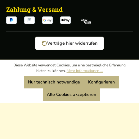
Zahlung & Versand
Verträge hier widerrufen
AGB
/
Diese Website verwendet Cookies, um eine bestmögliche Erfahrung
bieten zu können.
Mehr Informationen ...
Widerrufsrecht
/
Wir sind Mitglied:
Nur technisch notwendige
Konfigurieren
Datenschutz
/
Impressum
Alle Cookies akzeptieren