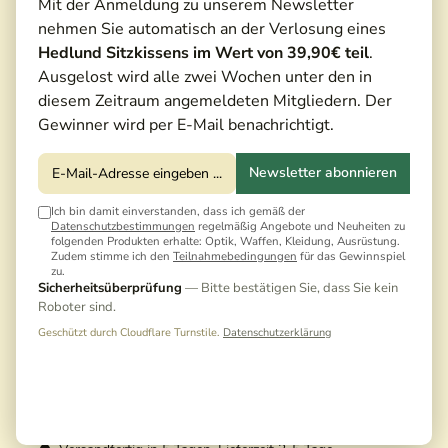
Mit der Anmeldung zu unserem Newsletter
nehmen Sie automatisch an der Verlosung eines
Hedlund Sitzkissens im Wert von 39,90€ teil
.
Ausgelost wird alle zwei Wochen unter den in
diesem Zeitraum angemeldeten Mitgliedern. Der
Gewinner wird per E-Mail benachrichtigt.
Newsletter abonnieren
Ich bin damit einverstanden, dass ich gemäß der
Datenschutzbestimmungen
regelmäßig Angebote und Neuheiten zu
folgenden Produkten erhalte: Optik, Waffen, Kleidung, Ausrüstung.
Zudem stimme ich den
Teilnahmebedingungen
für das Gewinnspiel
zu.
Sicherheitsüberprüfung
— Bitte bestätigen Sie, dass Sie kein
Roboter sind.
83,30 €*
Geschützt durch Cloudflare Turnstile.
Datenschutzerklärung
Preise inkl. MwSt. zzgl. Versandkosten
Noch keine Bewertungen · Erste Bewertung
schreiben