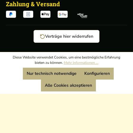
Zahlung & Versand
Verträge hier widerrufen
AGB
/
Diese Website verwendet Cookies, um eine bestmögliche Erfahrung
bieten zu können.
Mehr Informationen ...
Widerrufsrecht
/
Wir sind Mitglied:
Nur technisch notwendige
Konfigurieren
Datenschutz
/
Impressum
Alle Cookies akzeptieren