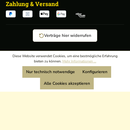
Zahlung & Versand
Verträge hier widerrufen
AGB
/
Diese Website verwendet Cookies, um eine bestmögliche Erfahrung
bieten zu können.
Mehr Informationen ...
Widerrufsrecht
/
Wir sind Mitglied:
Nur technisch notwendige
Konfigurieren
Datenschutz
/
Impressum
Alle Cookies akzeptieren