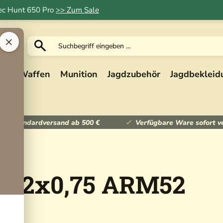
Tec Hunt 650 Pro
>> Zum Sale
×
ik
Waffen
Munition
Jagdzubehör
Jagdbekleid
ser Standardversand ab 500 €
Verfügbare Ware sofort v
M52x0,75 ARM52