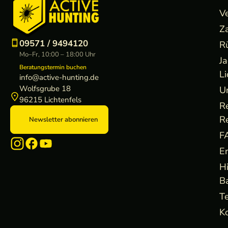
V
Z
09571 / 9494120
R
Mo–Fr, 10:00 – 18:00 Uhr
J
Beratungstermin buchen
Li
info@active-hunting.de
Wolfsgrube 18
U
96215 Lichtenfels
R
R
Newsletter abonnieren
F
E
H
B
Te
Ko