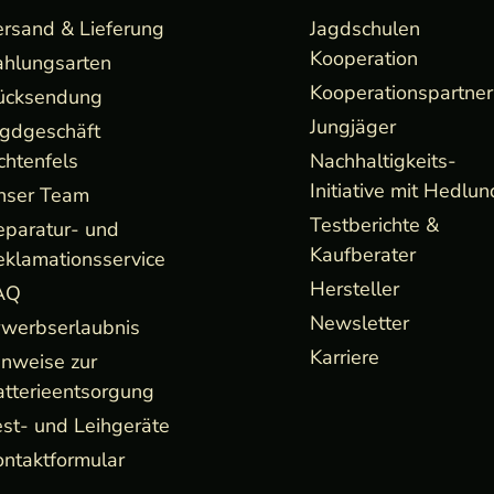
ersand & Lieferung
Jagdschulen
Kooperation
ahlungsarten
Kooperationspartner
ücksendung
Jungjäger
agdgeschäft
chtenfels
Nachhaltigkeits-
Initiative mit Hedlun
nser Team
Testberichte &
eparatur- und
Kaufberater
eklamationsservice
Hersteller
AQ
Newsletter
rwerbserlaubnis
Karriere
inweise zur
atterieentsorgung
st- und Leihgeräte
ntaktformular