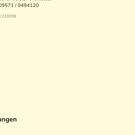
09571 / 9494120
:
210099
ungen