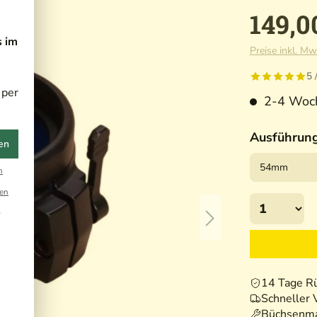
149,0
s im
Preise inkl. Mw
5 
 per
2-4 Woche
Ausführun
en
n
en
r
14 Tage R
Schneller 
Büchsenma