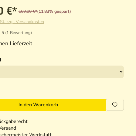
0 €*
169,00 €*
(11,83% gespart)
St. zzgl. Versandkosten
/ 5 (1 Bewertung)
n Lieferzeit
g
In den Warenkorb
ückgaberecht
Versand
chermeister Werkstatt