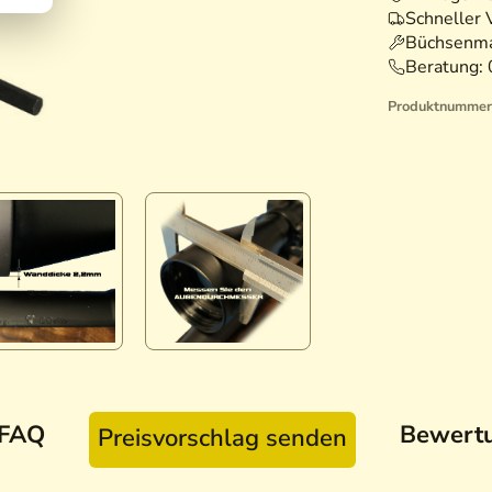
Schneller 
Büchsenma
Beratung:
Produktnummer
FAQ
Bewert
Preisvorschlag senden