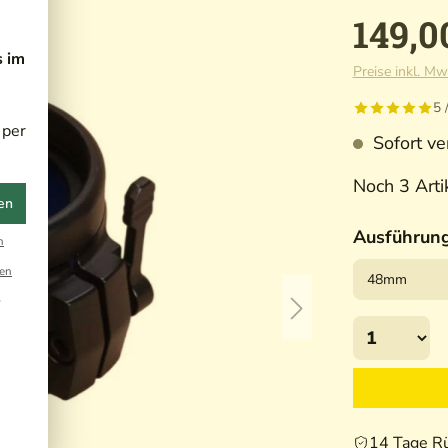
149,0
s im
Preise inkl. Mw
5 
 per
Sofort ver
Noch 3 Artik
en
Ausführun
n
en
r
14 Tage R