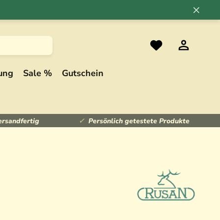
×
ung
Sale %
Gutschein
ersandfertig
Persönlich getestete Produkte