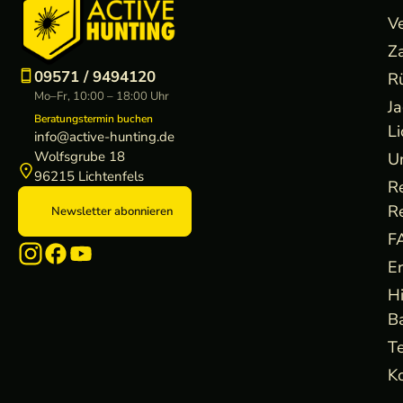
V
Z
09571 / 9494120
R
Mo–Fr, 10:00 – 18:00 Uhr
J
Beratungstermin buchen
Li
info@active-hunting.de
Wolfsgrube 18
U
96215 Lichtenfels
R
R
Newsletter abonnieren
F
E
H
B
Te
Ko