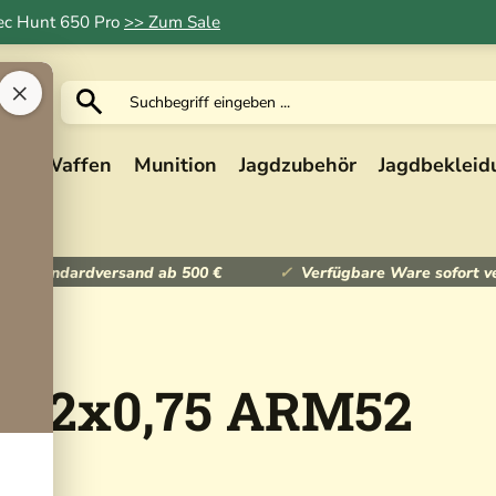
Tec Hunt 650 Pro
>> Zum Sale
×
ik
Waffen
Munition
Jagdzubehör
Jagdbekleid
ser Standardversand ab 500 €
Verfügbare Ware sofort v
M52x0,75 ARM52