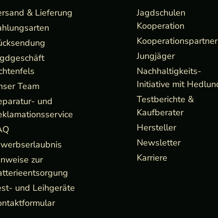
ersand & Lieferung
Jagdschulen
Kooperation
ahlungsarten
Kooperationspartner
ücksendung
Jungjäger
agdgeschäft
chtenfels
Nachhaltigkeits-
Initiative mit Hedlun
nser Team
Testberichte &
eparatur- und
Kaufberater
eklamationsservice
Hersteller
AQ
Newsletter
rwerbserlaubnis
Karriere
inweise zur
atterieentsorgung
st- und Leihgeräte
ntaktformular