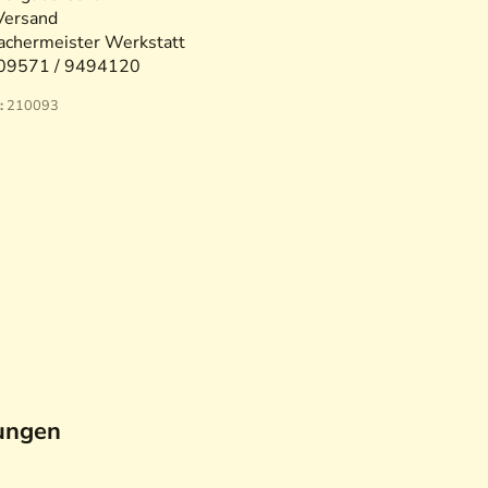
Versand
chermeister Werkstatt
09571 / 9494120
:
210093
ungen