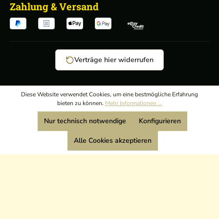
Zahlung & Versand
Verträge hier widerrufen
AGB
/
Diese Website verwendet Cookies, um eine bestmögliche Erfahrung
bieten zu können.
Mehr Informationen ...
Widerrufsrecht
/
Wir sind Mitglied:
Nur technisch notwendige
Konfigurieren
Datenschutz
/
Impressum
Alle Cookies akzeptieren