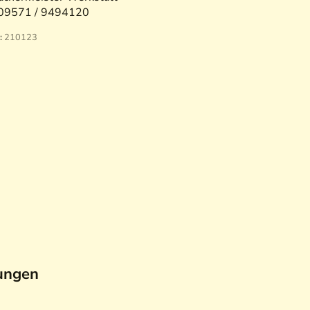
09571 / 9494120
:
210123
ungen