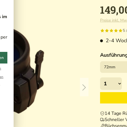
149,0
s im
Preise inkl. Mw
5 
 per
2-4 Woche
Ausführun
en
n
en
r
14 Tage R
Schneller 
Büchsenma