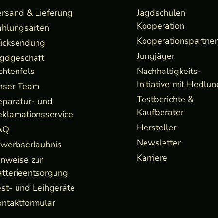
ersand & Lieferung
Jagdschulen
Kooperation
ahlungsarten
Kooperationspartner
ücksendung
Jungjäger
agdgeschäft
chtenfels
Nachhaltigkeits-
Initiative mit Hedlun
nser Team
Testberichte &
eparatur- und
Kaufberater
eklamationsservice
Hersteller
AQ
Newsletter
rwerbserlaubnis
Karriere
inweise zur
atterieentsorgung
st- und Leihgeräte
ntaktformular