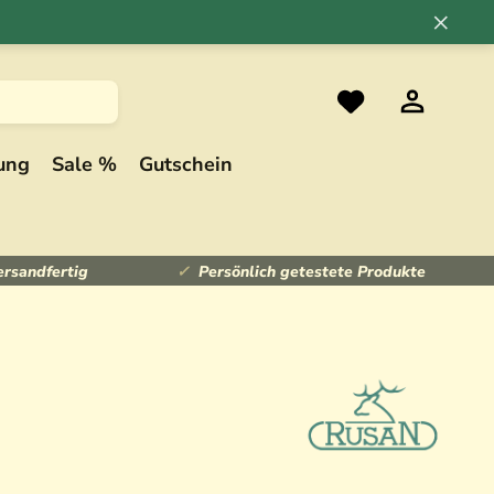
×
ung
Sale %
Gutschein
ersandfertig
Persönlich getestete Produkte