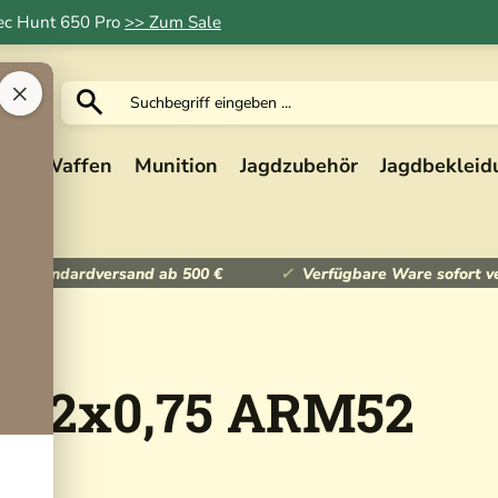
Tec Hunt 650 Pro
>> Zum Sale
×
ik
Waffen
Munition
Jagdzubehör
Jagdbekleid
ser Standardversand ab 500 €
Verfügbare Ware sofort v
M52x0,75 ARM52