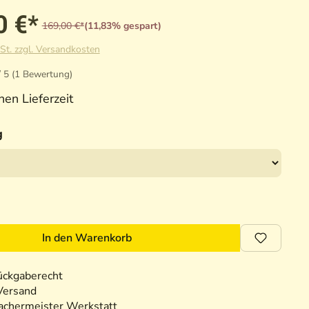
0 €*
169,00 €*
(11,83% gespart)
St. zzgl. Versandkosten
/ 5 (1 Bewertung)
n Lieferzeit
g
In den Warenkorb
ückgaberecht
Versand
chermeister Werkstatt