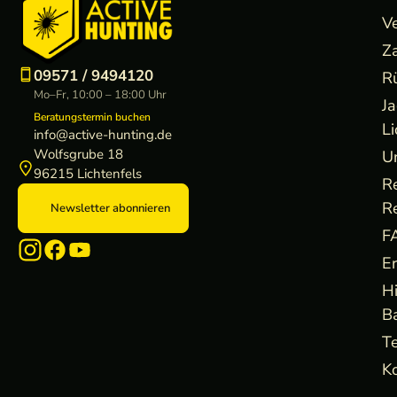
V
Z
09571 / 9494120
R
Mo–Fr, 10:00 – 18:00 Uhr
J
Beratungstermin buchen
Li
info@active-hunting.de
Wolfsgrube 18
U
96215 Lichtenfels
R
R
Newsletter abonnieren
F
E
H
B
Te
Ko