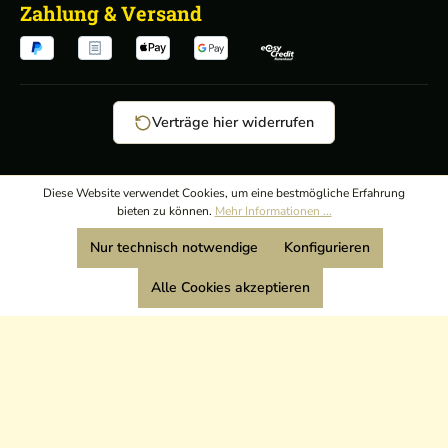
Zahlung & Versand
Verträge hier widerrufen
AGB
/
Diese Website verwendet Cookies, um eine bestmögliche Erfahrung
bieten zu können.
Mehr Informationen ...
Widerrufsrecht
/
Wir sind Mitglied:
Nur technisch notwendige
Konfigurieren
Datenschutz
/
Impressum
Alle Cookies akzeptieren