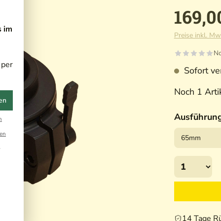
169,0
s im
Preise inkl. Mw
No
 per
Sofort ver
Noch 1 Artik
en
Ausführun
n
en
r
14 Tage R