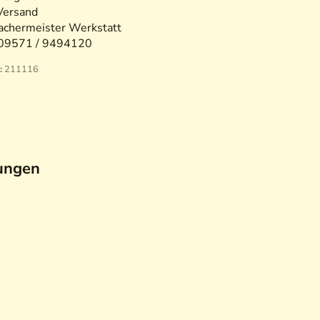
Versand
chermeister Werkstatt
09571 / 9494120
:
211116
ungen