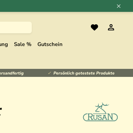
×
ung
Sale %
Gutschein
ersandfertig
Persönlich getestete Produkte
r