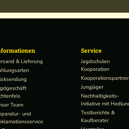
nformationen
Service
ersand & Lieferung
Jagdschulen
Kooperation
ahlungsarten
Kooperationspartner
ücksendung
Jungjäger
agdgeschäft
chtenfels
Nachhaltigkeits-
Initiative mit Hedlun
nser Team
Testberichte &
eparatur- und
Kaufberater
eklamationsservice