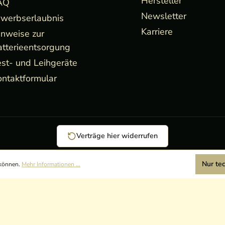
Hersteller
AQ
Newsletter
rwerbserlaubnis
Karriere
inweise zur
atterieentsorgung
st- und Leihgeräte
ntaktformular
Verträge hier widerrufen
Nur te
 können.
Mehr Informationen ...