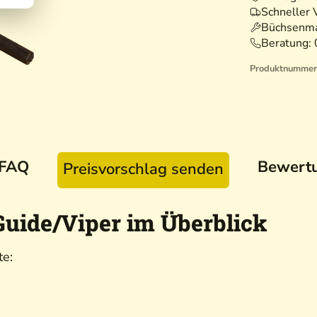
Schneller 
Büchsenma
Beratung:
Produktnummer
FAQ
Bewert
Preisvorschlag senden
Guide/Viper im Überblick
te: