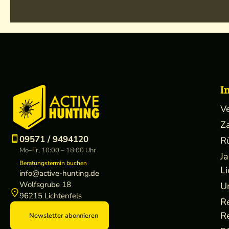
I
V
Z
09571 / 9494120
R
Mo–Fr, 10:00 – 18:00 Uhr
J
Beratungstermin buchen
Li
info@active-hunting.de
Wolfsgrube 18
U
96215 Lichtenfels
R
R
Newsletter abonnieren