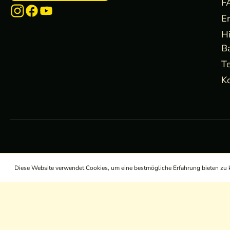
F
E
H
B
Te
Ko
Diese Website verwendet Cookies, um eine bestmögliche Erfahrung bieten zu
/
/
/
AGB
Widerrufsrecht
Datenschutz
Impressum