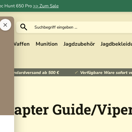
Tec Hunt 650 Pro
>> Zum Sale
×
ik
Waffen
Munition
Jagdzubehör
Jagdbekleid
ser Standardversand ab 500 €
Verfügbare Ware sofort v
Adapter Guide/Vipe