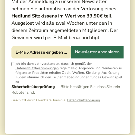
Mit der Anmeldung zu unserem Newsletter
nehmen Sie automatisch an der Verlosung eines
Hedlund Sitzkissens im Wert von 39,90€ teil
.
Ausgelost wird alle zwei Wochen unter den in
diesem Zeitraum angemeldeten Mitgliedern. Der
Gewinner wird per E-Mail benachrichtigt.
Newsletter abonnieren
Ich bin damit einverstanden, dass ich gemäß der
Datenschutzbestimmungen
regelmäßig Angebote und Neuheiten zu
folgenden Produkten erhalte: Optik, Waffen, Kleidung, Ausrüstung.
Zudem stimme ich den
Teilnahmebedingungen
für das Gewinnspiel
zu.
169,00 €*
Sicherheitsüberprüfung
— Bitte bestätigen Sie, dass Sie kein
179,00 €*
(5,59% gespart)
Roboter sind.
Preise inkl. MwSt. zzgl. Versandkosten
Geschützt durch Cloudflare Turnstile.
Datenschutzerklärung
Noch keine Bewertungen · Erste Bewertung
schreiben
Versandfertig in 5 Tagen, Lieferzeit 3-5 Tage