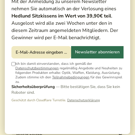
Mit der Anmeldung zu unserem Newsletter
nehmen Sie automatisch an der Verlosung eines
Hedlund Sitzkissens im Wert von 39,90€ teil
.
Ausgelost wird alle zwei Wochen unter den in
diesem Zeitraum angemeldeten Mitgliedern. Der
Gewinner wird per E-Mail benachrichtigt.
Newsletter abonnieren
Ich bin damit einverstanden, dass ich gemäß der
Datenschutzbestimmungen
regelmäßig Angebote und Neuheiten zu
64,90 €*
folgenden Produkten erhalte: Optik, Waffen, Kleidung, Ausrüstung.
Zudem stimme ich den
Teilnahmebedingungen
für das Gewinnspiel
70,00 €*
(7,29% gespart)
zu.
Sicherheitsüberprüfung
— Bitte bestätigen Sie, dass Sie kein
Preise inkl. MwSt. zzgl. Versandkosten
Roboter sind.
4.7 / 5 (3 Bewertungen)
Geschützt durch Cloudflare Turnstile.
Datenschutzerklärung
Versandfertig in 5 Tagen, Lieferzeit 3-5 Tage
Ausführung