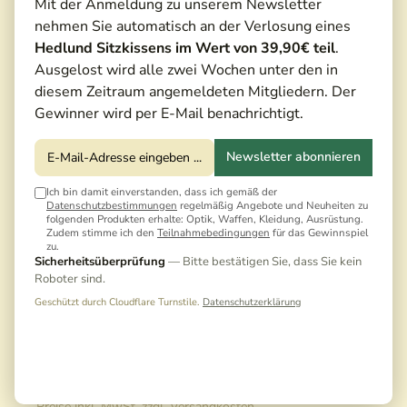
Mit der Anmeldung zu unserem Newsletter
nehmen Sie automatisch an der Verlosung eines
Hedlund Sitzkissens im Wert von 39,90€ teil
.
Ausgelost wird alle zwei Wochen unter den in
diesem Zeitraum angemeldeten Mitgliedern. Der
Gewinner wird per E-Mail benachrichtigt.
Newsletter abonnieren
Ich bin damit einverstanden, dass ich gemäß der
Datenschutzbestimmungen
regelmäßig Angebote und Neuheiten zu
folgenden Produkten erhalte: Optik, Waffen, Kleidung, Ausrüstung.
Zudem stimme ich den
Teilnahmebedingungen
für das Gewinnspiel
zu.
Sicherheitsüberprüfung
— Bitte bestätigen Sie, dass Sie kein
Roboter sind.
Geschützt durch Cloudflare Turnstile.
Datenschutzerklärung
150,00 €*
165,00 €*
(9,09% gespart)
Preise inkl. MwSt. zzgl. Versandkosten