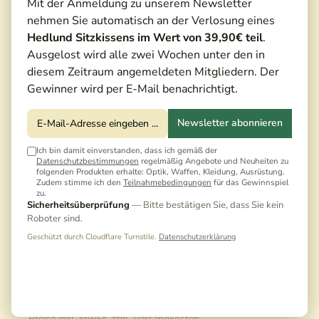
Mit der Anmeldung zu unserem Newsletter
nehmen Sie automatisch an der Verlosung eines
Hedlund Sitzkissens im Wert von 39,90€ teil
.
Ausgelost wird alle zwei Wochen unter den in
diesem Zeitraum angemeldeten Mitgliedern. Der
Gewinner wird per E-Mail benachrichtigt.
Newsletter abonnieren
Ich bin damit einverstanden, dass ich gemäß der
Datenschutzbestimmungen
regelmäßig Angebote und Neuheiten zu
folgenden Produkten erhalte: Optik, Waffen, Kleidung, Ausrüstung.
Zudem stimme ich den
Teilnahmebedingungen
für das Gewinnspiel
zu.
Sicherheitsüberprüfung
— Bitte bestätigen Sie, dass Sie kein
Roboter sind.
Geschützt durch Cloudflare Turnstile.
Datenschutzerklärung
150,00 €*
165,00 €*
(9,09% gespart)
Preise inkl. MwSt. zzgl. Versandkosten