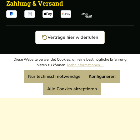
Zahlung & Versand
Verträge hier widerrufen
AGB
/
Diese Website verwendet Cookies, um eine bestmögliche Erfahrung
bieten zu können.
Mehr Informationen ...
Widerrufsrecht
/
Wir sind Mitglied:
Nur technisch notwendige
Konfigurieren
Datenschutz
/
Impressum
Alle Cookies akzeptieren