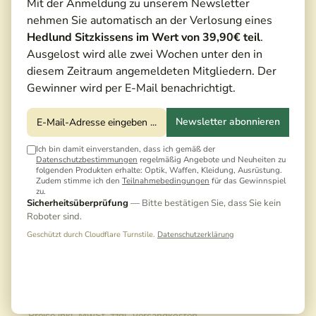
Mit der Anmeldung zu unserem Newsletter
nehmen Sie automatisch an der Verlosung eines
Hedlund Sitzkissens im Wert von 39,90€ teil
.
Ausgelost wird alle zwei Wochen unter den in
diesem Zeitraum angemeldeten Mitgliedern. Der
Gewinner wird per E-Mail benachrichtigt.
Newsletter abonnieren
Ich bin damit einverstanden, dass ich gemäß der
Datenschutzbestimmungen
regelmäßig Angebote und Neuheiten zu
folgenden Produkten erhalte: Optik, Waffen, Kleidung, Ausrüstung.
Zudem stimme ich den
Teilnahmebedingungen
für das Gewinnspiel
zu.
Sicherheitsüberprüfung
— Bitte bestätigen Sie, dass Sie kein
Roboter sind.
Geschützt durch Cloudflare Turnstile.
Datenschutzerklärung
150,00 €*
165,00 €*
(9,09% gespart)
Preise inkl. MwSt. zzgl. Versandkosten