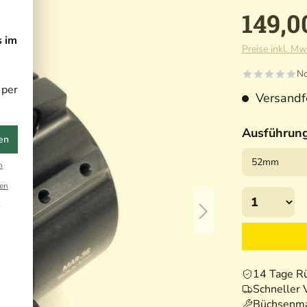
149,0
s im
Preise inkl. Mw
No
 per
Versandfe
Ausführun
en
n
en
r
14 Tage R
Schneller 
Büchsenma