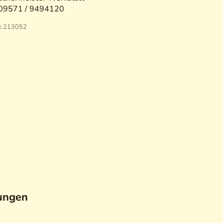
09571 / 9494120
:
213052
ungen