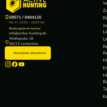
V
Z
09571 / 9494120
R
Mo–Fr, 10:00 – 18:00 Uhr
J
Beratungstermin buchen
Li
info@active-hunting.de
Wolfsgrube 18
U
96215 Lichtenfels
R
R
Newsletter abonnieren
F
E
H
B
Te
Ko