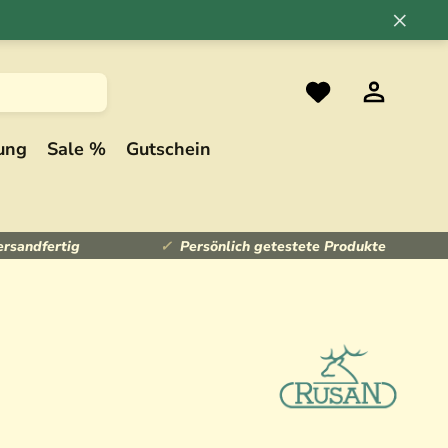
×
ung
Sale %
Gutschein
ersandfertig
Persönlich getestete Produkte