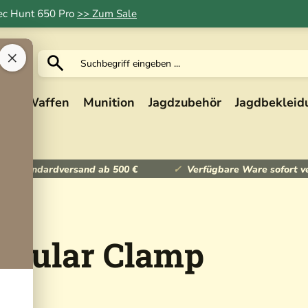
Tec Hunt 650 Pro
>> Zum Sale
×
ik
Waffen
Munition
Jagdzubehör
Jagdbekleid
ser Standardversand ab 500 €
Verfügbare Ware sofort v
odular Clamp