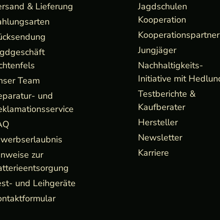
ersand & Lieferung
Jagdschulen
Kooperation
ahlungsarten
Kooperationspartner
ücksendung
Jungjäger
agdgeschäft
chtenfels
Nachhaltigkeits-
Initiative mit Hedlun
nser Team
Testberichte &
eparatur- und
Kaufberater
eklamationsservice
Hersteller
AQ
Newsletter
rwerbserlaubnis
Karriere
inweise zur
atterieentsorgung
st- und Leihgeräte
ntaktformular