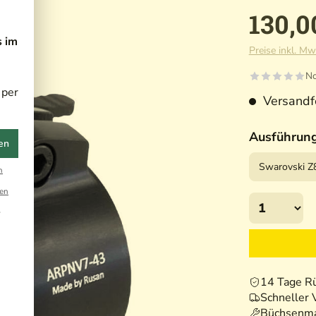
130,0
s im
Preise inkl. Mw
No
 per
Versandfe
Ausführun
en
n
en
r
14 Tage R
Schneller 
Büchsenma