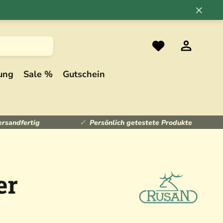
×
ung
Sale %
Gutschein
ersandfertig
Persönlich getestete Produkte
er