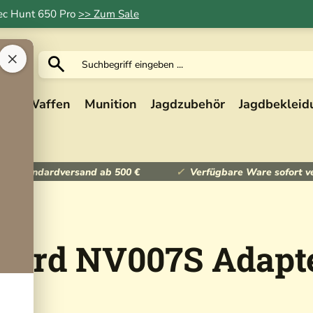
Tec Hunt 650 Pro
>> Zum Sale
×
ik
Waffen
Munition
Jagdzubehör
Jagdbekleid
ser Standardversand ab 500 €
Verfügbare Ware sofort v
ard NV007S Adapt