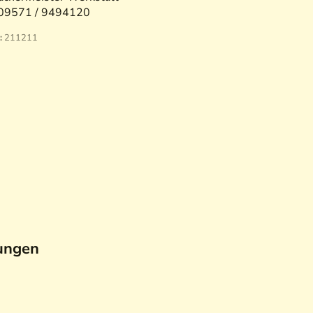
09571 / 9494120
:
211211
ungen