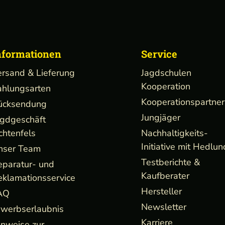
nformationen
Service
ersand & Lieferung
Jagdschulen
Kooperation
ahlungsarten
Kooperationspartner
ücksendung
Jungjäger
agdgeschäft
chtenfels
Nachhaltigkeits-
Initiative mit Hedlun
nser Team
Testberichte &
eparatur- und
Kaufberater
eklamationsservice
Hersteller
AQ
Newsletter
rwerbserlaubnis
Karriere
inweise zur