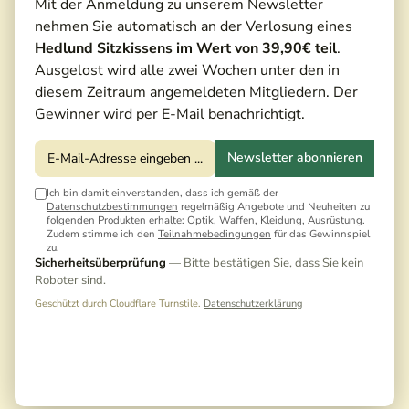
Mit der Anmeldung zu unserem Newsletter
nehmen Sie automatisch an der Verlosung eines
Hedlund Sitzkissens im Wert von 39,90€ teil
.
Ausgelost wird alle zwei Wochen unter den in
diesem Zeitraum angemeldeten Mitgliedern. Der
Gewinner wird per E-Mail benachrichtigt.
Newsletter abonnieren
Ich bin damit einverstanden, dass ich gemäß der
Datenschutzbestimmungen
regelmäßig Angebote und Neuheiten zu
folgenden Produkten erhalte: Optik, Waffen, Kleidung, Ausrüstung.
Zudem stimme ich den
Teilnahmebedingungen
für das Gewinnspiel
zu.
Sicherheitsüberprüfung
— Bitte bestätigen Sie, dass Sie kein
Roboter sind.
Geschützt durch Cloudflare Turnstile.
Datenschutzerklärung
169,00 €*
189,00 €*
(10,58% gespart)
Preise inkl. MwSt. zzgl. Versandkosten