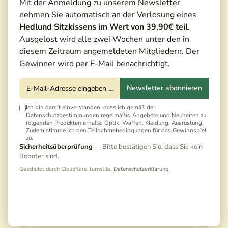
Mit der Anmeldung zu unserem Newsletter
nehmen Sie automatisch an der Verlosung eines
Hedlund Sitzkissens im Wert von 39,90€ teil
.
Ausgelost wird alle zwei Wochen unter den in
diesem Zeitraum angemeldeten Mitgliedern. Der
Gewinner wird per E-Mail benachrichtigt.
Newsletter abonnieren
Ich bin damit einverstanden, dass ich gemäß der
Datenschutzbestimmungen
regelmäßig Angebote und Neuheiten zu
folgenden Produkten erhalte: Optik, Waffen, Kleidung, Ausrüstung.
Zudem stimme ich den
Teilnahmebedingungen
für das Gewinnspiel
zu.
Sicherheitsüberprüfung
— Bitte bestätigen Sie, dass Sie kein
Roboter sind.
Geschützt durch Cloudflare Turnstile.
Datenschutzerklärung
169,00 €*
189,00 €*
(10,58% gespart)
Preise inkl. MwSt. zzgl. Versandkosten