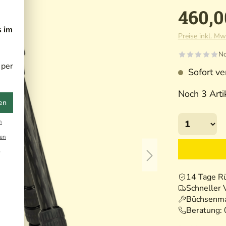
460,0
s im
Preise inkl. Mw
No
 per
Sofort ver
Noch 3 Artik
en
n
en
r
14 Tage R
Schneller 
Büchsenma
Beratung: