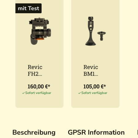
mit Test
Revic
Revic
FH2
BM1
Fluidkop
Fernglas
160,00 €*
105,00 €*
f mit
halterun
Hebelkle
g
Sofort verfügbar
Sofort verfügbar
mme
Beschreibung
GPSR Information