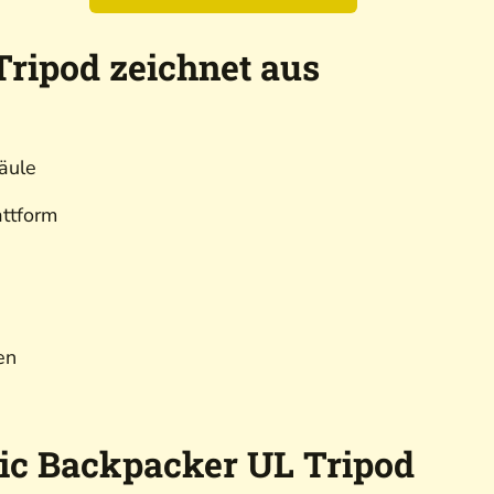
ripod zeichnet aus
säule
attform
en
ic Backpacker UL Tripod