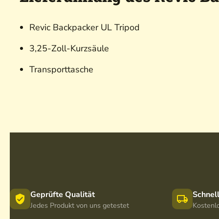
Revic Backpacker UL Tripod
3,25-Zoll-Kurzsäule
Transporttasche
Geprüfte Qualität
Schnel
Jedes Produkt von uns getestet
Kostenl