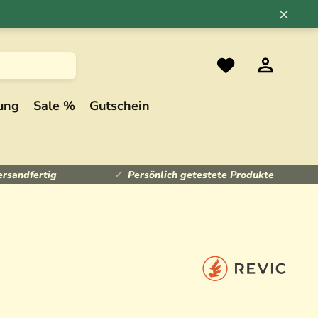
×
ung
Sale %
Gutschein
ersandfertig
Persönlich getestete Produkte