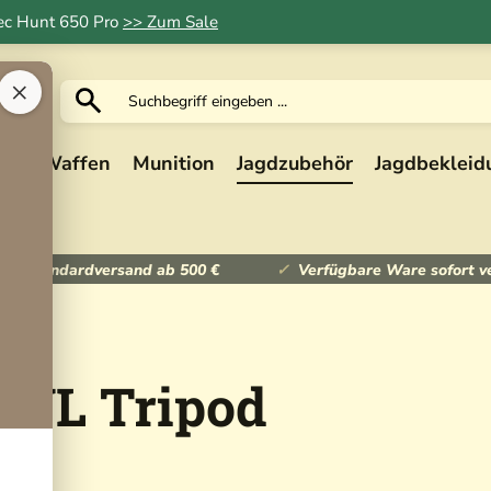
Tec Hunt 650 Pro
>> Zum Sale
×
ik
Waffen
Munition
Jagdzubehör
Jagdbekleid
ser Standardversand ab 500 €
Verfügbare Ware sofort v
 UL Tripod