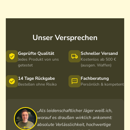
s
e
o
i
n
d
t
A
e
z
n
n
j
s
A
a
Unser Versprechen
i
n
c
t
s
k
z
i
e
Geprüfte Qualität
Schneller Versand
s
t
i
Jedes Produkt von uns
Kostenlos ab 500 €
a
z
n
getestet
(ausgen. Waffen)
c
s
k
k
a
l
14 Tage Rückgabe
Fachberatung
c
.
Bestellen ohne Risiko
Persönlich & kompetent
k
F
S
u
t
ß
a
t
„Als leidenschaftlicher Jäger weiß ich,
n
e
worauf es draußen wirklich ankommt:
d
i
absolute Verlässlichkeit, hochwertige
a
l