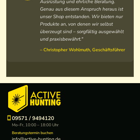
Ausrüstung und ehrliche Beratung.
r
W
d
Genau aus diesem Anspruch heraus ist
e
unser Shop entstanden. Wir bieten nur
b
Produkte an, von denen wir selbst
p
überzeugt sind – sorgfältig ausgewählt
e
und praxisbewährt."
l
z
– Christopher Wohlmuth, Geschäftsführer
09571 / 9494120
Mo–Fr, 10:00 – 18:00 Uhr
Beratungstermin buchen
info@active-hunting.de