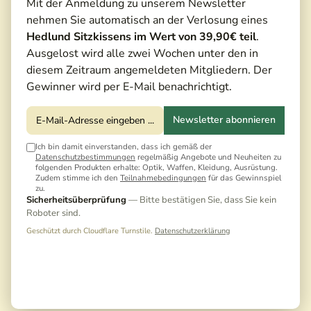
Mit der Anmeldung zu unserem Newsletter
nehmen Sie automatisch an der Verlosung eines
Hedlund Sitzkissens im Wert von 39,90€ teil
.
Ausgelost wird alle zwei Wochen unter den in
diesem Zeitraum angemeldeten Mitgliedern. Der
Gewinner wird per E-Mail benachrichtigt.
Newsletter abonnieren
Ich bin damit einverstanden, dass ich gemäß der
Datenschutzbestimmungen
regelmäßig Angebote und Neuheiten zu
folgenden Produkten erhalte: Optik, Waffen, Kleidung, Ausrüstung.
Zudem stimme ich den
Teilnahmebedingungen
für das Gewinnspiel
zu.
28,00 €*
Sicherheitsüberprüfung
— Bitte bestätigen Sie, dass Sie kein
Roboter sind.
Preise inkl. MwSt. zzgl. Versandkosten
Geschützt durch Cloudflare Turnstile.
Datenschutzerklärung
Noch keine Bewertungen · Erste Bewertung
schreiben
Versandfertig in 5 Tagen, Lieferzeit 3-5 Tage