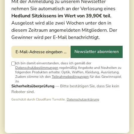
Mit der Anmeldung zu unserem Newsletter
nehmen Sie automatisch an der Verlosung eines
Hedlund Sitzkissens im Wert von 39,90€ teil
.
Ausgelost wird alle zwei Wochen unter den in
diesem Zeitraum angemeldeten Mitgliedern. Der
Gewinner wird per E-Mail benachrichtigt.
Newsletter abonnieren
Ich bin damit einverstanden, dass ich gemäß der
Datenschutzbestimmungen
regelmäßig Angebote und Neuheiten zu
130,00 €*
folgenden Produkten erhalte: Optik, Waffen, Kleidung, Ausrüstung.
Zudem stimme ich den
Teilnahmebedingungen
für das Gewinnspiel
139,00 €*
(6,47% gespart)
zu.
Sicherheitsüberprüfung
— Bitte bestätigen Sie, dass Sie kein
Preise inkl. MwSt. zzgl. Versandkosten
Roboter sind.
Noch keine Bewertungen · Erste Bewertung
Geschützt durch Cloudflare Turnstile.
Datenschutzerklärung
schreiben
Sofort versandfertig | Auf Lager, Lieferzeit: 1-3 Tage
Noch 2 Artikel vorrätig