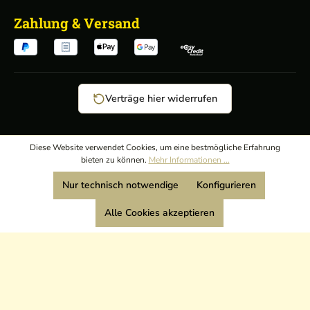
Zahlung & Versand
Verträge hier widerrufen
AGB
/
Diese Website verwendet Cookies, um eine bestmögliche Erfahrung
bieten zu können.
Mehr Informationen ...
Widerrufsrecht
/
Wir sind Mitglied:
Nur technisch notwendige
Konfigurieren
Datenschutz
/
Impressum
Alle Cookies akzeptieren