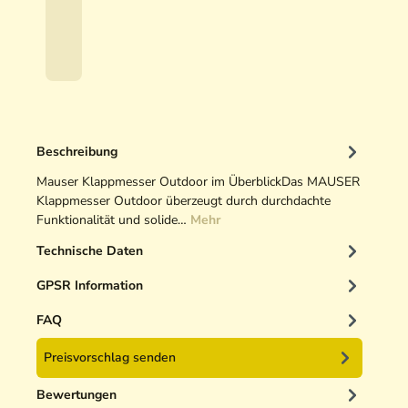
s
€
s
*
e
r
s
c
h
Beschreibung
ä
r
Mauser Klappmesser Outdoor im ÜberblickDas MAUSER
f
Klappmesser Outdoor überzeugt durch durchdachte
e
Funktionalität und solide…
Mehr
r
Technische Daten
GPSR Information
FAQ
Preisvorschlag senden
Bewertungen