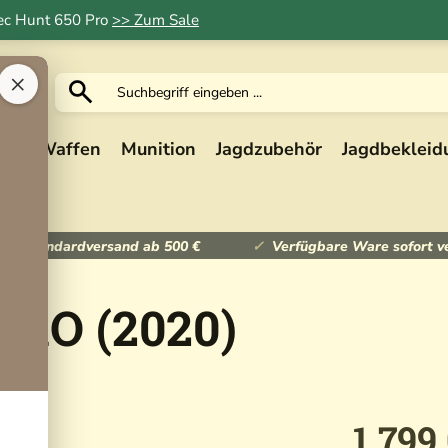
Tec Hunt 650 Pro
>> Zum Sale
×
ik
Waffen
Munition
Jagdzubehör
Jagdbekleid
ser Standardversand ab 500 €
Verfügbare Ware sofort v
PRO (2020)
1.799