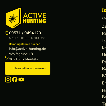
I
V
Z
09571 / 9494120
R
Mo–Fr, 10:00 – 18:00 Uhr
J
Beratungstermin buchen
Li
info@active-hunting.de
Wolfsgrube 18
U
96215 Lichtenfels
R
R
Newsletter abonnieren
F
E
H
B
Te