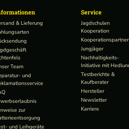
nformationen
Service
ersand & Lieferung
Jagdschulen
Kooperation
ahlungsarten
Kooperationspartner
ücksendung
Jungjäger
agdgeschäft
chtenfels
Nachhaltigkeits-
Initiative mit Hedlun
nser Team
Testberichte &
eparatur- und
Kaufberater
eklamationsservice
Hersteller
AQ
Newsletter
rwerbserlaubnis
Karriere
inweise zur
atterieentsorgung
st- und Leihgeräte