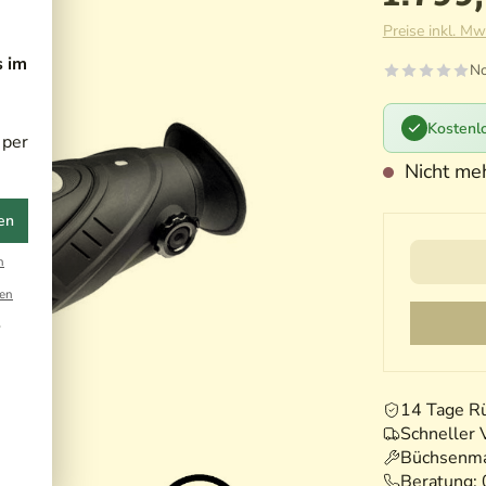
Preise inkl. Mw
s im
No
Kostenlo
 per
Nicht meh
en
Ihre Ema
n
en
r
14 Tage R
Schneller 
Büchsenma
Beratung: