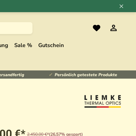
×
ung
Sale %
Gutschein
ersandfertig
Persönlich getestete Produkte
,00 €*
2.450,00 €*
(26,57% gespart)