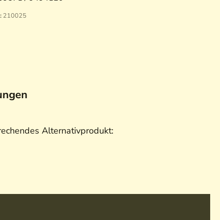
:
210025
ungen
rechendes Alternativprodukt: