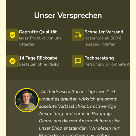
b
-
s
i
4
c
Unser Versprechen
l
8
h
d
,
w
g
5
a
Geprüfte Qualität
Schneller Versand
e
m
r
Jedes Produkt von uns
Kostenlos ab 500 €
r
m
z
getestet
(ausgen. Waffen)
ä
t
14 Tage Rückgabe
Fachberatung
e
Bestellen ohne Risiko
Persönlich & kompetent
„Als leidenschaftlicher Jäger weiß ich,
worauf es draußen wirklich ankommt:
absolute Verlässlichkeit, hochwertige
Ausrüstung und ehrliche Beratung.
Genau aus diesem Anspruch heraus ist
unser Shop entstanden. Wir bieten nur
Produkte an, von denen wir selbst