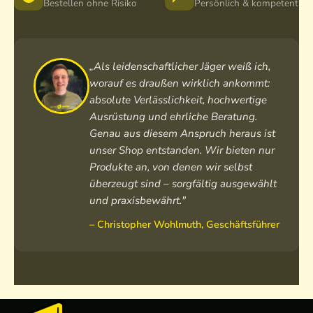
d
e
Bestellen ohne Risiko
Persönlich & kompetent
i
n
e
j
a
c
„Als leidenschaftlicher Jäger weiß ich,
k
worauf es draußen wirklich ankommt:
e
absolute Verlässlichkeit, hochwertige
a
Ausrüstung und ehrliche Beratung.
u
Genau aus diesem Anspruch heraus ist
s
unser Shop entstanden. Wir bieten nur
P
Produkte an, von denen wir selbst
r
überzeugt sind – sorgfältig ausgewählt
o
L
und praxisbewährt."
o
– Christopher Wohlmuth, Geschäftsführer
d
e
n