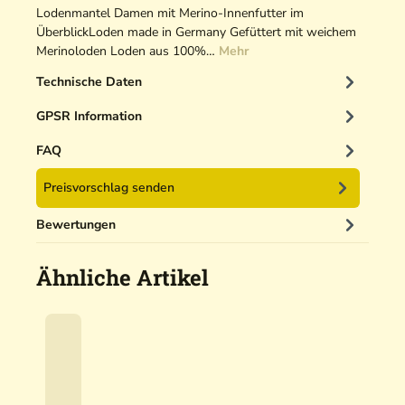
P
o
a
Lodenmantel Damen mit Merino-Innenfutter im
r
G
c
ÜberblickLoden made in Germany Gefüttert mit weichem
o
Merinoloden Loden aus 100%…
r
k
Mehr
e
Technische Daten
y
GPSR Information
FAQ
Preisvorschlag senden
Bewertungen
Ähnliche Artikel