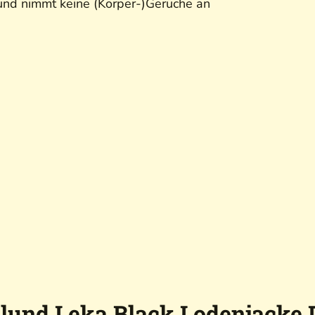
l und nimmt keine (Körper-)Gerüche an
dlund Leka Black Lodenjacke