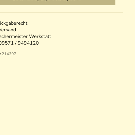
ückgaberecht
Versand
chermeister Werkstatt
09571 / 9494120
:
214397