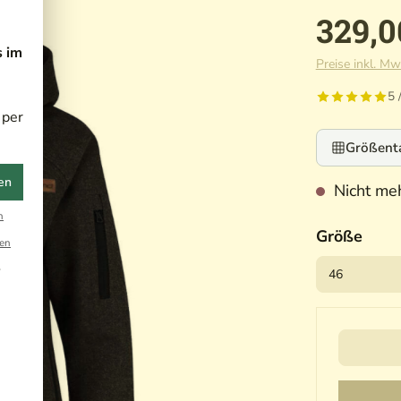
329,0
s im
Preise inkl. Mw
5 
 per
Größent
en
Nicht meh
n
Größe
en
r
Ihre Ema