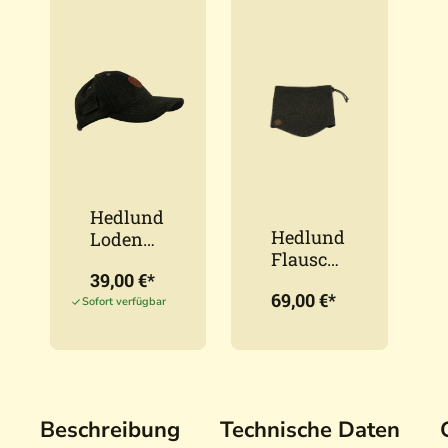
Hedlund
Hedlund
Loden
Flauschl
Cap
39,00 €*
oden
Black
69,00 €*
Loop
Sofort verfügbar
Beschreibung
Technische Daten