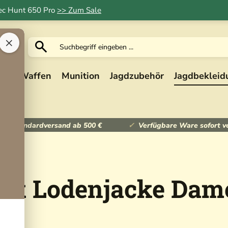
Tec Hunt 650 Pro
>> Zum Sale
×
ik
Waffen
Munition
Jagdzubehör
Jagdbekleid
ser Standardversand ab 500 €
Verfügbare Ware sofort v
ack Lodenjacke Dam