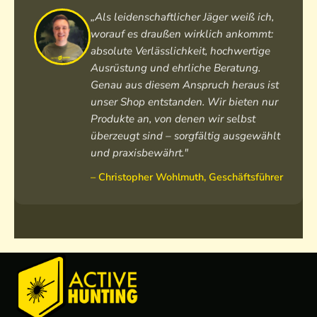
o
„Als leidenschaftlicher Jäger weiß ich,
L
worauf es draußen wirklich ankommt:
o
absolute Verlässlichkeit, hochwertige
d
Ausrüstung und ehrliche Beratung.
e
Genau aus diesem Anspruch heraus ist
n
unser Shop entstanden. Wir bieten nur
h
Produkte an, von denen wir selbst
o
o
überzeugt sind – sorgfältig ausgewählt
d
und praxisbewährt."
i
– Christopher Wohlmuth, Geschäftsführer
e