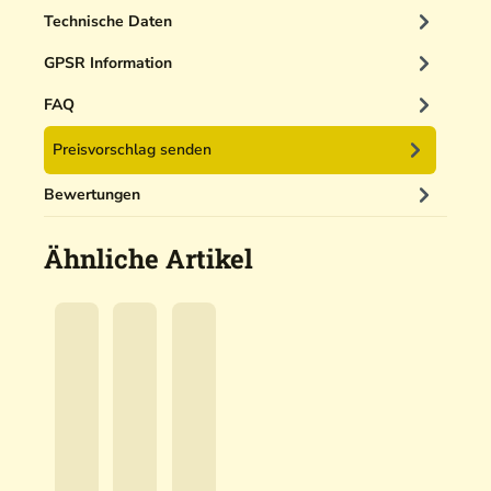
L
Technische Daten
o
o
GPSR Information
p
FAQ
Preisvorschlag senden
Bewertungen
Ähnliche Artikel