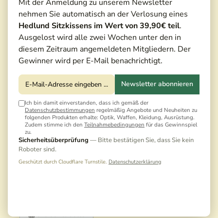
Mit der Anmeldung zu unserem Newsletter
nehmen Sie automatisch an der Verlosung eines
Hedlund Sitzkissens im Wert von 39,90€ teil
.
Ausgelost wird alle zwei Wochen unter den in
diesem Zeitraum angemeldeten Mitgliedern. Der
Gewinner wird per E-Mail benachrichtigt.
Newsletter abonnieren
Ich bin damit einverstanden, dass ich gemäß der
Datenschutzbestimmungen
regelmäßig Angebote und Neuheiten zu
folgenden Produkten erhalte: Optik, Waffen, Kleidung, Ausrüstung.
Zudem stimme ich den
Teilnahmebedingungen
für das Gewinnspiel
zu.
349,00 €*
Sicherheitsüberprüfung
— Bitte bestätigen Sie, dass Sie kein
Roboter sind.
Preise inkl. MwSt. zzgl. Versandkosten
Geschützt durch Cloudflare Turnstile.
Datenschutzerklärung
Noch keine Bewertungen · Erste Bewertung
schreiben
Größentabelle