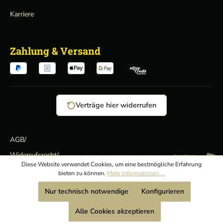
Karriere
Zahlung & Versand
Verträge hier widerrufen
AGB
/
Widerrufsrecht
/
Wir sind Mitglied:
Diese Website verwendet Cookies, um eine bestmögliche Erfahrung
Datenschutz
/
bieten zu können.
Mehr Informationen ...
Impressum
Nur technisch notwendige
Konfigurieren
Alle Cookies akzeptieren