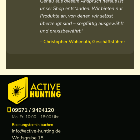
Genau aus diesem Anspruch heraus ist
a
i
d
e
unser Shop entstanden. Wir bieten nur
c
n
e
H
Produkte an, von denen wir selbst
k
o
n
e
überzeugt sind – sorgfältig ausgewählt
e
C
w
r
H
a
e
r
und praxisbewährt."
e
m
s
e
– Christopher Wohlmuth, Geschäftsführer
r
o
t
n
r
L
e
e
o
H
n
d
e
e
r
n
r
h
e
o
n
o
d
09571 / 9494120
i
Mo–Fr, 10:00 – 18:00 Uhr
e
Beratungstermin buchen
info@active-hunting.de
Wolfsgrube 18