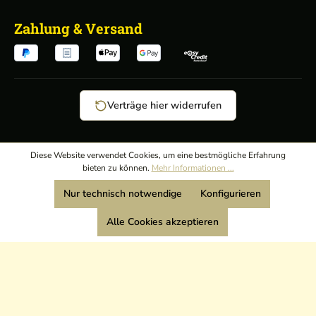
Zahlung & Versand
Verträge hier widerrufen
AGB
/
Diese Website verwendet Cookies, um eine bestmögliche Erfahrung
bieten zu können.
Mehr Informationen ...
Widerrufsrecht
/
Wir sind Mitglied:
Nur technisch notwendige
Konfigurieren
Datenschutz
/
Impressum
Alle Cookies akzeptieren