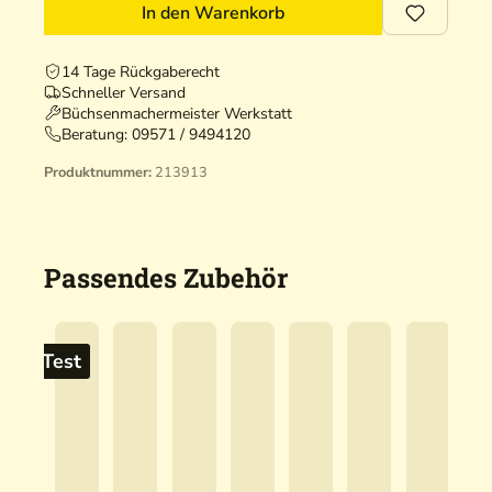
In den Warenkorb
14 Tage Rückgaberecht
Schneller Versand
Büchsenmachermeister Werkstatt
Beratung:
09571 / 9494120
Produktnummer:
213913
Passendes Zubehör
mit Test
m