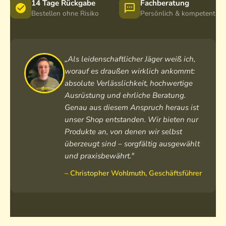
c
I
a
M
i
k
14 Tage Rückgabe
Fachberatung
H
n
c
e
e
e
Bestellen ohne Risiko
Persönlich & kompetent
e
n
k
r
H
r
e
H
i
e
r
n
e
n
r
e
f
r
o
r
„Als leidenschaftlicher Jäger weiß ich,
n
u
r
L
e
worauf es draußen wirklich ankommt:
L
t
e
o
n
absolute Verlässlichkeit, hochwertige
o
t
n
d
Ausrüstung und ehrliche Beratung.
d
e
M
e
Genau aus diesem Anspruch heraus ist
e
r
e
n
unser Shop entstanden. Wir bieten nur
n
L
r
h
Produkte an, von denen wir selbst
w
o
i
o
e
überzeugt sind – sorgfältig ausgewählt
d
n
o
s
e
o
d
und praxisbewährt."
t
n
L
i
– Christopher Wohlmuth, Geschäftsführer
e
j
o
e
a
d
c
e
k
n
e
h