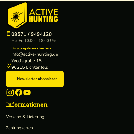
o
s
e
09571 / 9494120
Mo–Fr, 10:00 – 18:00 Uhr
Beratungstermin buchen
info@active-hunting.de
Wolfsgrube 18
96215 Lichtenfels
Newsletter abonnieren
Informationen
Versand & Lieferung
Zahlungsarten