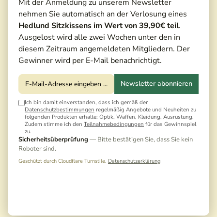
Mit der Anmeldung zu unserem Newsletter
nehmen Sie automatisch an der Verlosung eines
Hedlund Sitzkissens im Wert von 39,90€ teil
.
Ausgelost wird alle zwei Wochen unter den in
diesem Zeitraum angemeldeten Mitgliedern. Der
Gewinner wird per E-Mail benachrichtigt.
Newsletter abonnieren
Ich bin damit einverstanden, dass ich gemäß der
Datenschutzbestimmungen
regelmäßig Angebote und Neuheiten zu
folgenden Produkten erhalte: Optik, Waffen, Kleidung, Ausrüstung.
Zudem stimme ich den
Teilnahmebedingungen
für das Gewinnspiel
zu.
Sicherheitsüberprüfung
— Bitte bestätigen Sie, dass Sie kein
269,00 €*
Roboter sind.
Geschützt durch Cloudflare Turnstile.
Datenschutzerklärung
Preise inkl. MwSt. zzgl. Versandkosten
Noch keine Bewertungen · Erste Bewertung
schreiben