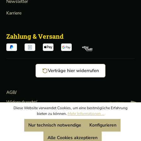
Newsletter
Karriere
Zahlung & Versand
Verträge hier widerrufen
AGB
/
Widerrufsrecht
/
Wir sind Mitglied:
Diese Website verwendet Cookies, um eine bestmögliche Erfahrung
Datenschutz
/
bieten zu können.
Mehr Informationen ...
Impressum
Nur technisch notwendige
Konfigurieren
Alle Cookies akzeptieren