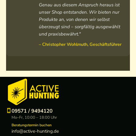
j
s
c
r
Genau aus diesem Anspruch heraus ist
a
e
k
i
unser Shop entstanden. Wir bieten nur
c
H
e
n
Produkte an, von denen wir selbst
k
e
H
o
e
überzeugt sind – sorgfältig ausgewählt
r
e
C
H
r
r
a
und praxisbewährt."
e
e
r
m
– Christopher Wohlmuth, Geschäftsführer
r
n
e
o
r
n
L
e
o
n
d
e
n
h
o
o
d
09571 / 9494120
i
Mo–Fr, 10:00 – 18:00 Uhr
e
Beratungstermin buchen
info@active-hunting.de