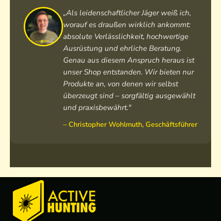
W
o
o
e
„Als leidenschaftlicher Jäger weiß ich,
i
s
L
n
worauf es draußen wirklich ankommt:
n
e
o
L
absolute Verlässlichkeit, hochwertige
d
a
d
o
Ausrüstung und ehrliche Beratung.
b
u
e
d
Genau aus diesem Anspruch heraus ist
r
s
n
e
unser Shop entstanden. Wir bieten nur
e
T
h
n
Produkte an, von denen wir selbst
a
u
o
w
überzeugt sind – sorgfältig ausgewählt
k
c
o
e
e
und praxisbewährt."
h
d
s
r
l
i
t
– Christopher Wohlmuth, Geschäftsführer
o
e
e
d
e
n