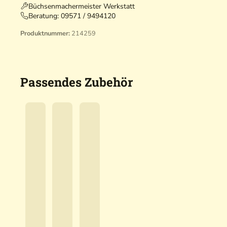
Büchsenmachermeister Werkstatt
Beratung:
09571 / 9494120
Produktnummer:
214259
Passendes Zubehör
H
H
H