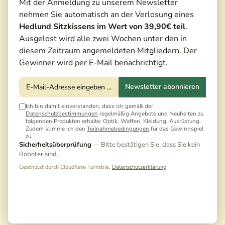
Mit der Anmeldung zu unserem Newsletter
nehmen Sie automatisch an der Verlosung eines
Hedlund Sitzkissens im Wert von 39,90€ teil
.
Ausgelost wird alle zwei Wochen unter den in
diesem Zeitraum angemeldeten Mitgliedern. Der
Gewinner wird per E-Mail benachrichtigt.
Newsletter abonnieren
Ich bin damit einverstanden, dass ich gemäß der
Datenschutzbestimmungen
regelmäßig Angebote und Neuheiten zu
folgenden Produkten erhalte: Optik, Waffen, Kleidung, Ausrüstung.
Zudem stimme ich den
Teilnahmebedingungen
für das Gewinnspiel
zu.
20,00 €*
Sicherheitsüberprüfung
— Bitte bestätigen Sie, dass Sie kein
Roboter sind.
Preise inkl. MwSt. zzgl. Versandkosten
Geschützt durch Cloudflare Turnstile.
Datenschutzerklärung
Noch keine Bewertungen · Erste Bewertung
schreiben
Sofort versandfertig | Auf Lager, Lieferzeit: 1-3 Tage