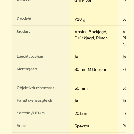
Absehen
G4i Fiber
4A-I
Gewicht
718 g
692 g
Jagdart
Ansitz, Bockjagd,
Ansitz
Drückjagd, Pirsch
Pirsch
Nacht
Leuchtabsehen
Ja
Ja
Montageart
30mm Mittelrohr
ZEISS
Objektivdurchmesser
50 mm
50 m
Parallaxenausgleich
Ja
Ja
Sehfeld@100m
20.5 m
18.92
Serie
Spectra
Range