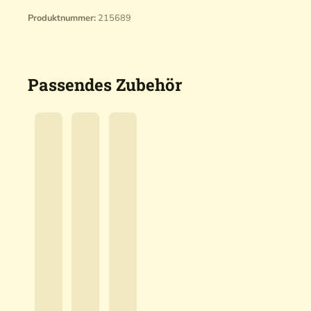
Produktnummer:
215689
Passendes Zubehör
G
A
P
c
O