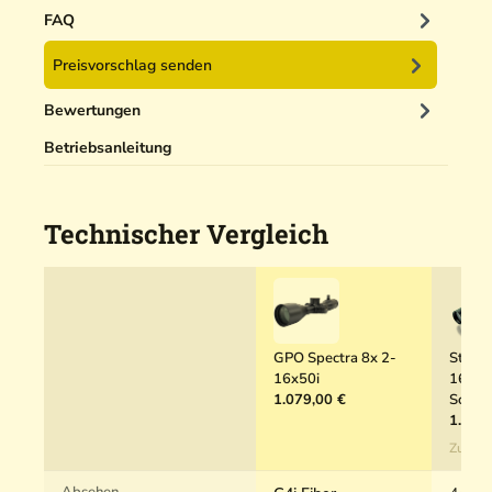
h
g
FAQ
r
e
C
Preisvorschlag senden
r
o
5
v
Bewertungen
0
e
m
Betriebsanleitung
r
l
Technischer Vergleich
GPO Spectra 8x 2-
Steine
16x50i
16x50
1.079,00 €
Schien
1.749
Zum P