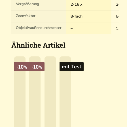
Vergrößerung
2-16 x
2-16 
Zoomfaktor
8-fach
8-fac
Objektivaußendurchmesser
–
57 m
Ähnliche Artikel
-10%
-10%
mit Test
S
t