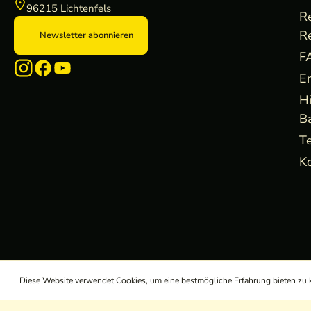
96215 Lichtenfels
R
R
Newsletter abonnieren
F
E
H
B
Te
Ko
Diese Website verwendet Cookies, um eine bestmögliche Erfahrung bieten zu
/
/
/
AGB
Widerrufsrecht
Datenschutz
Impressum