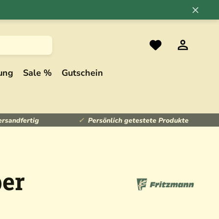
×
ung
Sale %
Gutschein
ersandfertig
Persönlich getestete Produkte
ber