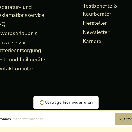
Testberichte &
eparatur- und
Kaufberater
eklamationsservice
Hersteller
AQ
Newsletter
rwerbserlaubnis
Karriere
inweise zur
atterieentsorgung
st- und Leihgeräte
ntaktformular
Verträge hier widerrufen
Nur te
 können.
Mehr Informationen ...