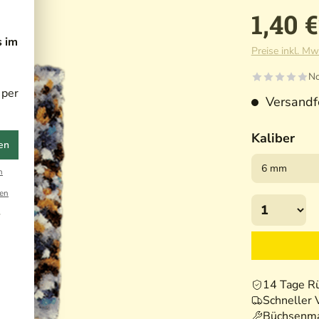
1,40 €
s im
Preise inkl. Mw
No
 per
Versandfe
Kaliber
en
n
en
r
14 Tage R
Schneller 
Büchsenma