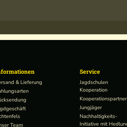
nformationen
Service
ersand & Lieferung
Jagdschulen
Kooperation
ahlungsarten
Kooperationspartner
ücksendung
Jungjäger
agdgeschäft
chtenfels
Nachhaltigkeits-
Initiative mit Hedlun
nser Team