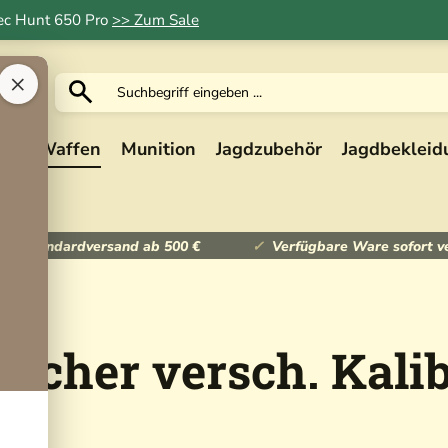
Tec Hunt 650 Pro
>> Zum Sale
×
ik
Waffen
Munition
Jagdzubehör
Jagdbekleid
ser Standardversand ab 500 €
Verfügbare Ware sofort v
scher versch. Kali