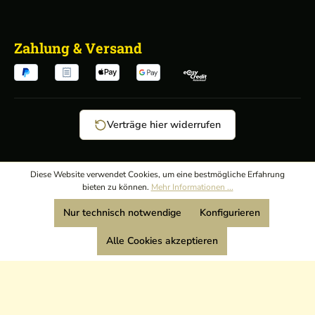
Zahlung & Versand
Verträge hier widerrufen
AGB
/
Diese Website verwendet Cookies, um eine bestmögliche Erfahrung
bieten zu können.
Mehr Informationen ...
Widerrufsrecht
/
Wir sind Mitglied:
Nur technisch notwendige
Konfigurieren
Datenschutz
/
Impressum
Alle Cookies akzeptieren