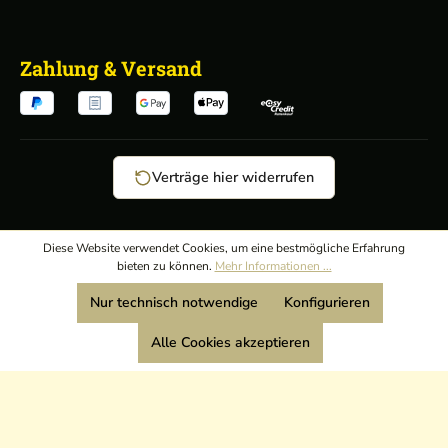
Zahlung & Versand
Verträge hier widerrufen
AGB
/
Diese Website verwendet Cookies, um eine bestmögliche Erfahrung
bieten zu können.
Mehr Informationen ...
Widerrufsrecht
/
Wir sind Mitglied:
Nur technisch notwendige
Konfigurieren
Datenschutz
/
Impressum
Alle Cookies akzeptieren