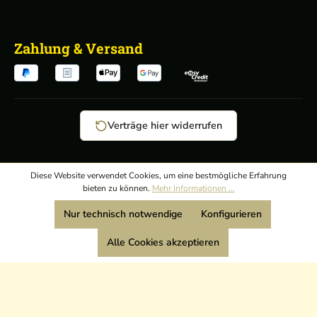
Zahlung & Versand
Verträge hier widerrufen
AGB
/
Diese Website verwendet Cookies, um eine bestmögliche Erfahrung
bieten zu können.
Mehr Informationen ...
Widerrufsrecht
/
Wir sind Mitglied:
Nur technisch notwendige
Konfigurieren
Datenschutz
/
Impressum
Alle Cookies akzeptieren