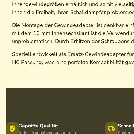
Innengewindegrößen erhältlich und somit vielsei
Ihnen die Freiheit, Ihren Schalldämpfer problem
Die Montage der Gewindeadapter ist denkbar einfa
mit dem 10 mm Innensechskant ist die Verwendun
unproblematisch. Durch Erhitzen der Schraubensi
Speziell entwickelt als Ersatz-Gewindeadapter f
H6 Passung, was eine perfekte Kompatibilität gew
Geprüfte Qualität
Schnel
Jedes Produkt von uns getestet
Kostenl