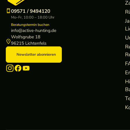
Z
09571 / 9494120
R
Mo–Fr, 10:00 – 18:00 Uhr
J
Beratungstermin buchen
Li
info@active-hunting.de
Wolfsgrube 18
U
96215 Lichtenfels
R
R
Newsletter abonnieren
F
E
H
B
Te
Ko