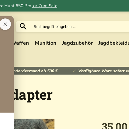
Tec Hunt 650 Pro
>> Zum Sale
×
ik
Waffen
Munition
Jagdzubehör
Jagdbekleid
ser Standardversand ab 500 €
Verfügbare Ware sofort v
eadapter
35,00