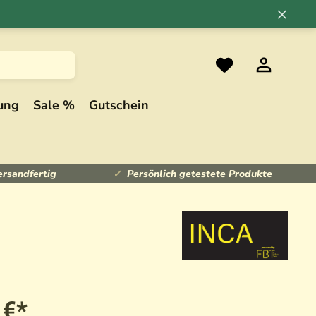
×
ung
Sale %
Gutschein
ersandfertig
Persönlich getestete Produkte
 €*