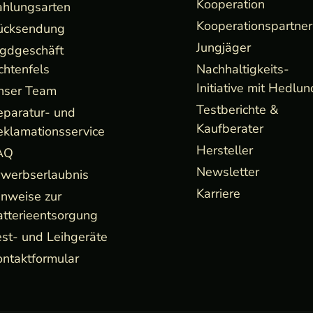
Kooperation
ahlungsarten
Kooperationspartner
ücksendung
Jungjäger
agdgeschäft
chtenfels
Nachhaltigkeits-
Initiative mit Hedlun
nser Team
Testberichte &
eparatur- und
Kaufberater
eklamationsservice
Hersteller
AQ
Newsletter
rwerbserlaubnis
Karriere
inweise zur
atterieentsorgung
st- und Leihgeräte
ntaktformular