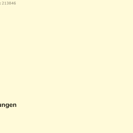
:
213846
ungen