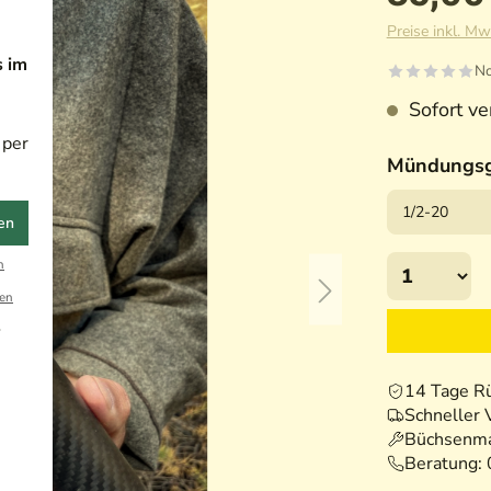
Preise inkl. Mw
s im
No
Sofort ver
 per
Mündungs
en
n
en
r
14 Tage R
Schneller 
Büchsenma
Beratung: