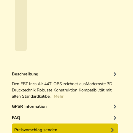
5
n
,
c
0
a
0
G
e
€
w
*
i
n
d
e
a
Beschreibung
d
a
Den FBT Inca Air 44Ti OBS zeichnet ausModernste 3D-
p
Drucktechnik Robuste Konstruktion Kompatibilität mit
t
allen Standardkalibe…
Mehr
e
GPSR Information
r
FAQ
Preisvorschlag senden