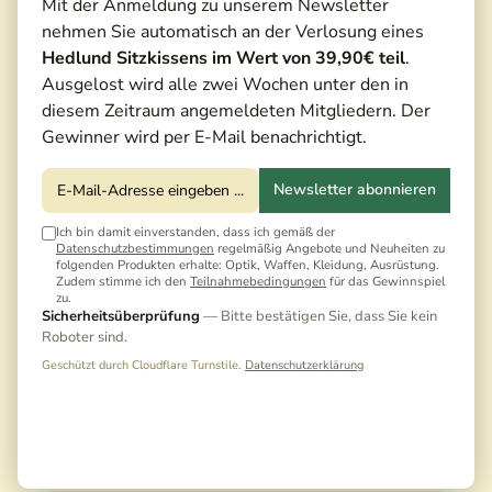
Mit der Anmeldung zu unserem Newsletter
nehmen Sie automatisch an der Verlosung eines
Hedlund Sitzkissens im Wert von 39,90€ teil
.
Ausgelost wird alle zwei Wochen unter den in
diesem Zeitraum angemeldeten Mitgliedern. Der
Gewinner wird per E-Mail benachrichtigt.
Newsletter abonnieren
Ich bin damit einverstanden, dass ich gemäß der
Datenschutzbestimmungen
regelmäßig Angebote und Neuheiten zu
folgenden Produkten erhalte: Optik, Waffen, Kleidung, Ausrüstung.
Zudem stimme ich den
Teilnahmebedingungen
für das Gewinnspiel
zu.
85,00 €*
Sicherheitsüberprüfung
— Bitte bestätigen Sie, dass Sie kein
87,99 €*
(3,40% gespart)
Roboter sind.
Preise inkl. MwSt. zzgl. Versandkosten
Geschützt durch Cloudflare Turnstile.
Datenschutzerklärung
Noch keine Bewertungen · Erste Bewertung
schreiben
Ausführung