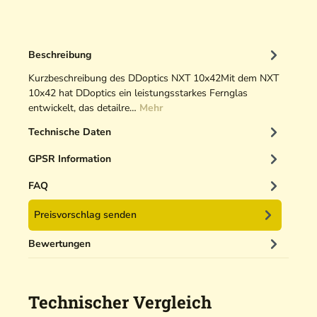
g
O
p
Beschreibung
t
i
Kurzbeschreibung des DDoptics NXT 10x42Mit dem NXT
k
10x42 hat DDoptics ein leistungsstarkes Fernglas
r
entwickelt, das detailre…
Mehr
e
Technische Daten
i
n
GPSR Information
i
g
FAQ
e
Preisvorschlag senden
r
5
Bewertungen
0
m
l
Technischer Vergleich