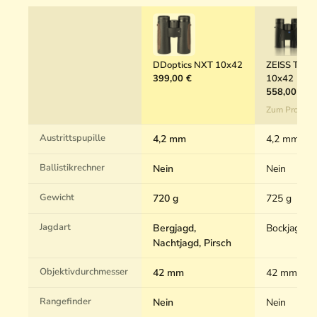
DDoptics NXT 10x42
ZEISS Terra
399,00 €
10x42
558,00 €
Zum Produkt
Austrittspupille
4,2 mm
4,2 mm
Ballistikrechner
Nein
Nein
Gewicht
720 g
725 g
Jagdart
Bergjagd,
Bockjagd, P
Nachtjagd, Pirsch
Objektivdurchmesser
42 mm
42 mm
Rangefinder
Nein
Nein