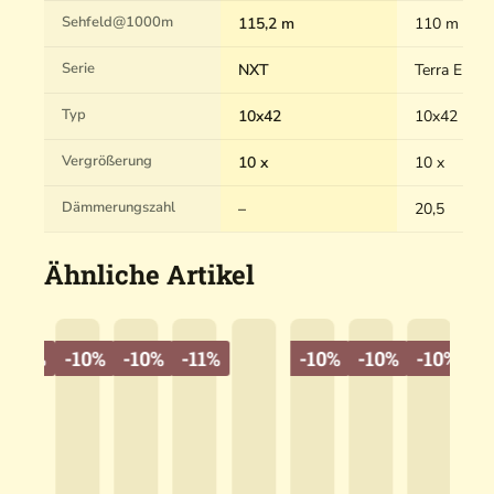
Sehfeld@1000m
115,2 m
110 m
Serie
NXT
Terra ED
Typ
10x42
10x42
Vergrößerung
10 x
10 x
Dämmerungszahl
–
20,5
Ähnliche Artikel
-10%
-10%
-10%
-11%
-10%
-10%
-10%
-