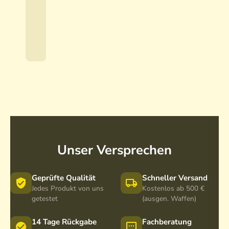
X
0
T
8
€
*
x
4
2
Unser Versprechen
Geprüfte Qualität
Schneller Versand
Jedes Produkt von uns
Kostenlos ab 500 €
getestet
(ausgen. Waffen)
14 Tage Rückgabe
Fachberatung