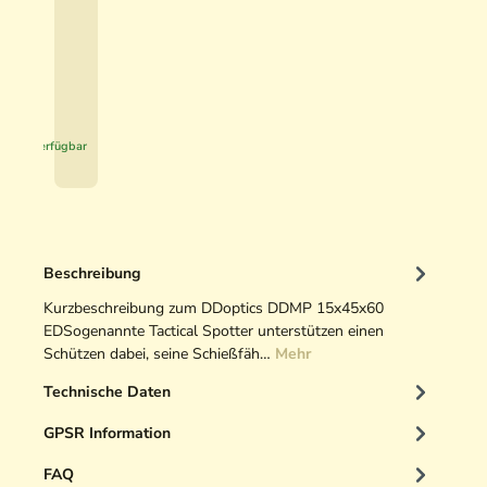
,
v
9
e
0
H
u
€
n
*
t
Sofort verfügbar
i
n
g
O
p
Beschreibung
t
i
Kurzbeschreibung zum DDoptics DDMP 15x45x60
k
EDSogenannte Tactical Spotter unterstützen einen
r
Schützen dabei, seine Schießfäh…
Mehr
e
Technische Daten
i
n
GPSR Information
i
g
FAQ