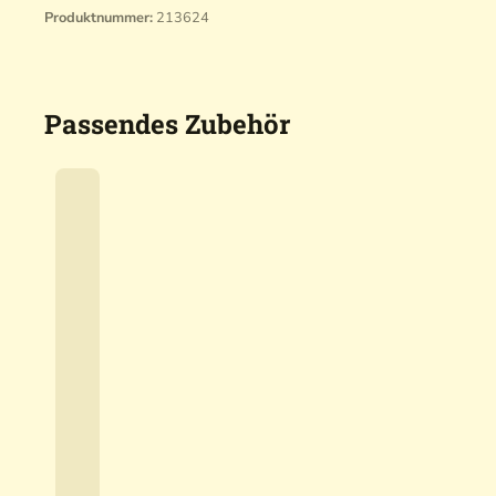
Produktnummer:
213624
Passendes Zubehör
A
c
t
5
i