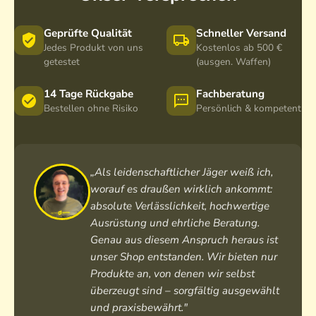
c
-
t
5
9
0
Geprüfte Qualität
Schneller Versand
-
f
Jedes Produkt von uns
Kostenlos ab 500 €
2
getestet
a
(ausgen. Waffen)
7
c
x
h
14 Tage Rückgabe
Fachberatung
5
Bestellen ohne Risiko
O
Persönlich & kompetent
6
k
u
l
a
„Als leidenschaftlicher Jäger weiß ich,
r
worauf es draußen wirklich ankommt:
absolute Verlässlichkeit, hochwertige
Ausrüstung und ehrliche Beratung.
Genau aus diesem Anspruch heraus ist
unser Shop entstanden. Wir bieten nur
Produkte an, von denen wir selbst
überzeugt sind – sorgfältig ausgewählt
und praxisbewährt."