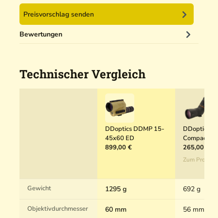
e
Preisvorschlag senden
r
5
Bewertungen
0
m
l
Technischer Vergleich
DDoptics DDMP 15-
DDoptics H
45x60 ED
Compact 9
899,00 €
265,00 €
Zum Produkt
Gewicht
1295 g
692 g
Objektivdurchmesser
60 mm
56 mm