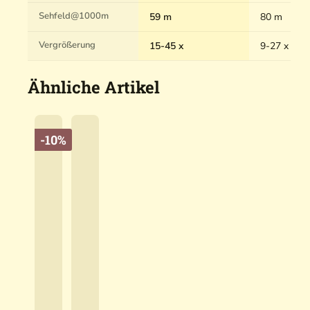
Sehfeld@1000m
59 m
80 m
Vergrößerung
15-45 x
9-27 x
Ähnliche Artikel
-10%
L
e
i