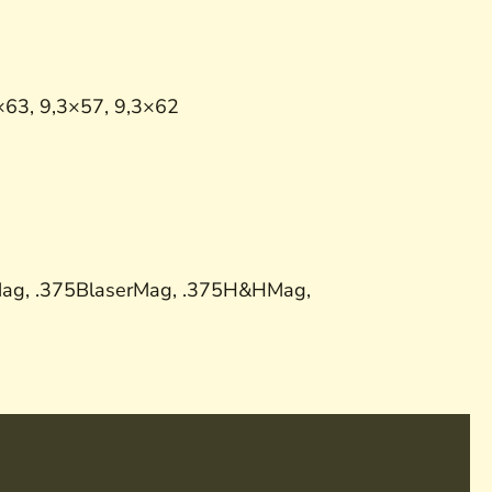
×63, 9,3×57, 9,3×62
ag, .375BlaserMag, .375H&HMag,