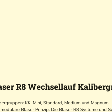
ser R8 Wechsellauf Kaliber
ibergruppen: KK, Mini, Standard, Medium und Magnum.
as modulare Blaser Prinzip. Die Blaser R8 Systeme und S