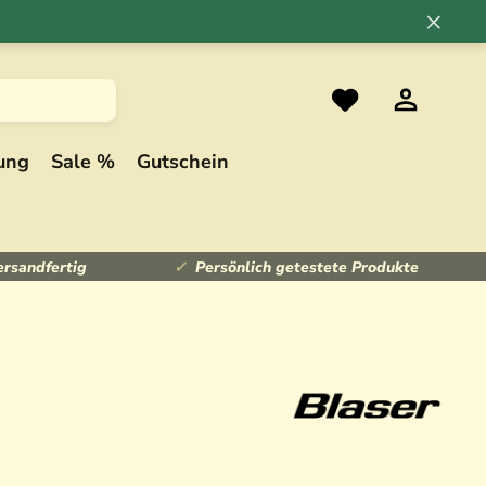
×
ung
Sale %
Gutschein
ersandfertig
Persönlich getestete Produkte