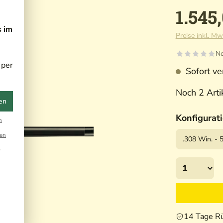
1.545
s im
Preise inkl. Mw
No
 per
Sofort ver
Noch 2 Artik
en
Konfigurat
n
en
r
14 Tage R