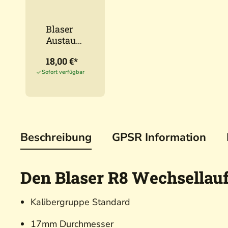
Blaser
Austaus
chlauf-
18,00 €*
Etui
Neopren
Sofort verfügbar
Beschreibung
GPSR Information
Den Blaser R8 Wechsellauf
Kalibergruppe Standard
17mm Durchmesser