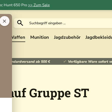
Tec Hunt 650 Pro
>> Zum Sale
×
ik
Waffen
Munition
Jagdzubehör
Jagdbekleid
ser Standardversand ab 500 €
Verfügbare Ware sofort v
llauf Gruppe ST