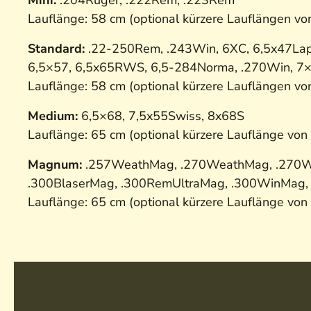
Mini:
.204Ruger, .222Rem, .223Rem
Lauflänge: 58 cm (optional kürzere Lauflängen vo
Standard:
.22-250Rem, .243Win, 6XC, 6,5x47La
6,5×57, 6,5x65RWS, 6,5-284Norma, .270Win, 7×64
Lauflänge: 58 cm (optional kürzere Lauflängen vo
Medium:
6,5×68, 7,5x55Swiss, 8x68S
Lauflänge: 65 cm (optional kürzere Lauflänge von
Magnum:
.257WeathMag, .270WeathMag, .27
.300BlaserMag, .300RemUltraMag, .300WinMag
Lauflänge: 65 cm (optional kürzere Lauflänge von