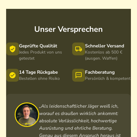
r
e
n
Unser Versprechen
Geprüfte Qualität
Schneller Versand
Jedes Produkt von uns
Kostenlos ab 500 €
getestet
(ausgen. Waffen)
14 Tage Rückgabe
Fachberatung
Bestellen ohne Risiko
Persönlich & kompetent
„Als leidenschaftlicher Jäger weiß ich,
worauf es draußen wirklich ankommt:
absolute Verlässlichkeit, hochwertige
Ausrüstung und ehrliche Beratung.
Genau aus diesem Anspruch heraus ist