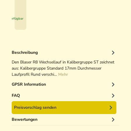
s
€
t
*
a
Sofort verfügbar
u
s
c
h
l
Beschreibung
a
u
Den Blaser R8 Wechsellauf in Kalibergruppe ST zeichnet
f
aus: Kalibergruppe Standard 17mm Durchmesser
Laufprofil Rund verschi…
-
Mehr
E
GPSR Information
t
u
FAQ
i
N
Preisvorschlag senden
e
o
Bewertungen
p