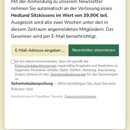
Mit der Anmeldung zu unserem Newsletter
nehmen Sie automatisch an der Verlosung eines
Hedlund Sitzkissens im Wert von 39,90€ teil
.
Ausgelost wird alle zwei Wochen unter den in
diesem Zeitraum angemeldeten Mitgliedern. Der
Gewinner wird per E-Mail benachrichtigt.
Newsletter abonnieren
Ich bin damit einverstanden, dass ich gemäß der
Datenschutzbestimmungen
regelmäßig Angebote und Neuheiten zu
folgenden Produkten erhalte: Optik, Waffen, Kleidung, Ausrüstung.
Zudem stimme ich den
Teilnahmebedingungen
für das Gewinnspiel
zu.
1.580,00 €*
Sicherheitsüberprüfung
— Bitte bestätigen Sie, dass Sie kein
1.756,00 €*
(10,02% gespart)
Roboter sind.
Preise inkl. MwSt. zzgl. Versandkosten
Geschützt durch Cloudflare Turnstile.
Datenschutzerklärung
Noch keine Bewertungen · Erste Bewertung
schreiben
Sofort versandfertig | Auf Lager, Lieferzeit: 1-3 Tage